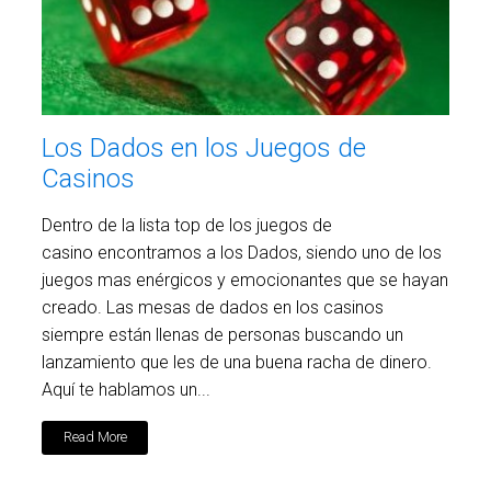
Los Dados en los Juegos de
Casinos
Dentro de la lista top de los juegos de
casino encontramos a los Dados, siendo uno de los
juegos mas enérgicos y emocionantes que se hayan
creado. Las mesas de dados en los casinos
siempre están llenas de personas buscando un
lanzamiento que les de una buena racha de dinero.
Aquí te hablamos un...
Read More