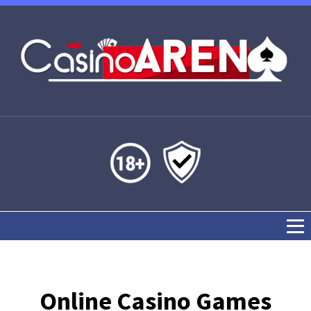
Online Casino Games