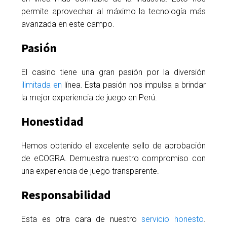
permite aprovechar al máximo la tecnología más
avanzada en este campo.
Pasión
El casino tiene una gran pasión por la diversión
ilimitada en
línea. Esta pasión nos impulsa a brindar
la mejor experiencia de juego en Perú.
Honestidad
Hemos obtenido el excelente sello de aprobación
de eCOGRA. Demuestra nuestro compromiso con
una experiencia de juego transparente.
Responsabilidad
Esta es otra cara de nuestro
servicio honesto
.