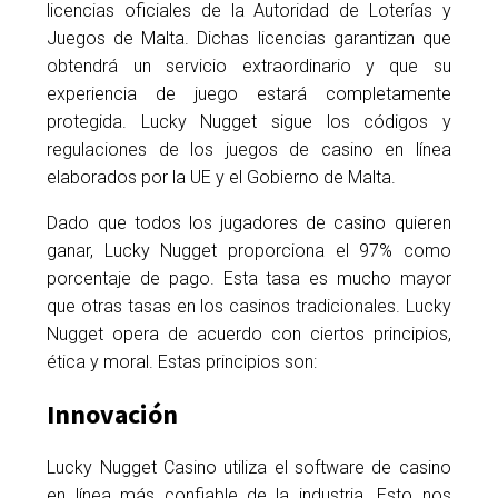
licencias oficiales de la Autoridad de Loterías y
Juegos de Malta. Dichas licencias garantizan que
obtendrá un servicio extraordinario y que su
experiencia de juego estará completamente
protegida. Lucky Nugget sigue los códigos y
regulaciones de los juegos de casino en línea
elaborados por la UE y el Gobierno de Malta.
Dado que todos los jugadores de casino quieren
ganar, Lucky Nugget proporciona el 97% como
porcentaje de pago. Esta tasa es mucho mayor
que otras tasas en los casinos tradicionales. Lucky
Nugget opera de acuerdo con ciertos principios,
ética y moral. Estas principios son:
Innovación
Lucky Nugget Casino utiliza el software de casino
en línea más confiable de la industria. Esto nos