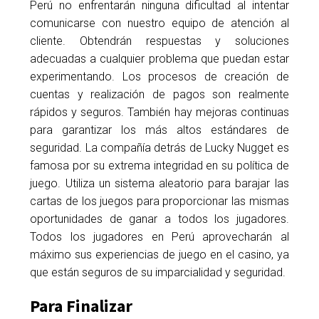
Perú no enfrentarán ninguna dificultad al intentar
comunicarse con nuestro equipo de atención al
cliente. Obtendrán respuestas y soluciones
adecuadas a cualquier problema que puedan estar
experimentando. Los procesos de creación de
cuentas y realización de pagos son realmente
rápidos y seguros. También hay mejoras continuas
para garantizar los más altos estándares de
seguridad. La compañía detrás de Lucky Nugget es
famosa por su extrema integridad en su política de
juego. Utiliza un sistema aleatorio para barajar las
cartas de los juegos para proporcionar las mismas
oportunidades de ganar a todos los jugadores.
Todos los jugadores en Perú aprovecharán al
máximo sus experiencias de juego en el casino, ya
que están seguros de su imparcialidad y seguridad.
Para Finalizar