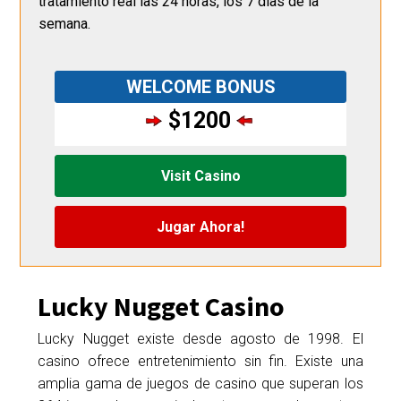
tratamiento real las 24 horas, los 7 días de la
semana.
WELCOME BONUS
$1200
Visit Casino
Jugar Ahora!
Lucky Nugget Casino
Lucky Nugget existe desde agosto de 1998. El
casino ofrece entretenimiento sin fin. Existe una
amplia gama de juegos de casino que superan los