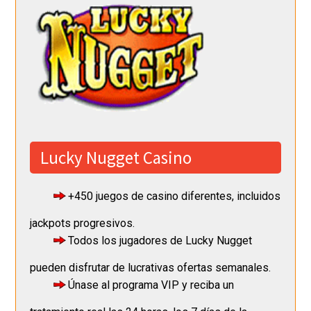
Lucky Nugget Casino
+450 juegos de casino diferentes, incluidos
jackpots progresivos.
Todos los jugadores de Lucky Nugget
pueden disfrutar de lucrativas ofertas semanales.
Únase al programa VIP y reciba un