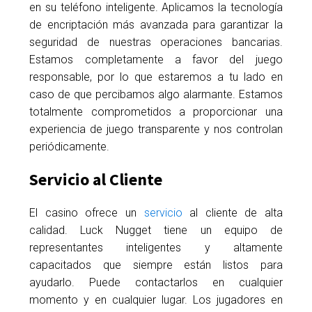
en su teléfono inteligente. Aplicamos la tecnología
de encriptación más avanzada para garantizar la
seguridad de nuestras operaciones bancarias.
Estamos completamente a favor del juego
responsable, por lo que estaremos a tu lado en
caso de que percibamos algo alarmante. Estamos
totalmente comprometidos a proporcionar una
experiencia de juego transparente y nos controlan
periódicamente.
Servicio al Cliente
El casino ofrece un
servicio
al cliente de alta
calidad. Luck Nugget tiene un equipo de
representantes inteligentes y altamente
capacitados que siempre están listos para
ayudarlo. Puede contactarlos en cualquier
momento y en cualquier lugar. Los jugadores en