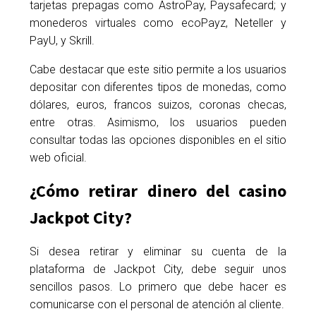
tarjetas prepagas como AstroPay, Paysafecard; y
monederos virtuales como ecoPayz, Neteller y
PayU, y Skrill.
Cabe destacar que este sitio permite a los usuarios
depositar con diferentes tipos de monedas, como
dólares, euros, francos suizos, coronas checas,
entre otras. Asimismo, los usuarios pueden
consultar todas las opciones disponibles en el sitio
web oficial.
¿Cómo retirar dinero del casino
Jackpot City?
Si desea retirar y eliminar su cuenta de la
plataforma de Jackpot City, debe seguir unos
sencillos pasos. Lo primero que debe hacer es
comunicarse con el personal de atención al cliente.