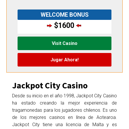
WELCOME BONUS
$1600
Visit Casino
Jugar Ahora!
Jackpot City Casino
Desde su inicio en el año 1998, Jackpot City Casino
ha estado creando la mejor experiencia de
tragamonedas para los jugadores chilenos. Es uno
de los mejores casinos en línea de Aotearoa.
Jackpot City tiene una licencia de Malta y es