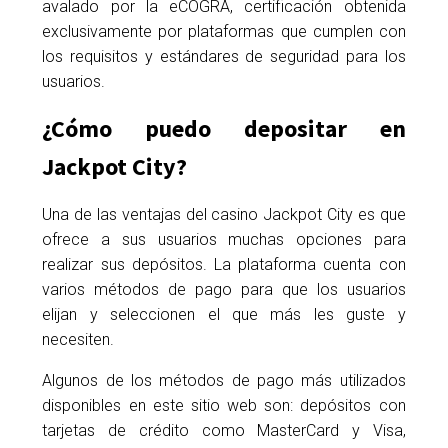
avalado por la eCOGRA, certificación obtenida
exclusivamente por plataformas que cumplen con
los requisitos y estándares de seguridad para los
usuarios.
¿Cómo puedo depositar en
Jackpot City?
Una de las ventajas del casino Jackpot City es que
ofrece a sus usuarios muchas opciones para
realizar sus depósitos. La plataforma cuenta con
varios métodos de pago para que los usuarios
elijan y seleccionen el que más les guste y
necesiten.
Algunos de los métodos de pago más utilizados
disponibles en este sitio web son: depósitos con
tarjetas de crédito como MasterCard y Visa,