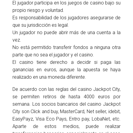
El jugador participa en los juegos de casino bajo su
propio riesgo y voluntad.
Es responsabilidad de los jugadores asegurarse de
que su jurisdicción es legal.
Un jugador no puede abrir más de una cuenta a la
vez.
No está permitido transferir fondos a ninguna otra
parte que no sea el jugador y el casino.
El casino tiene derecho a decidir si paga las
ganancias en euros, aunque la apuesta se haya
realizado en una moneda diferente.
De acuerdo con las reglas del casino Jackpot City,
se permiten retiros de hasta 4000 euros por
semana. Los socios bancarios del casino Jackpot
City son Click and buy, MasterCard, Net seller, idebit,
EasyPayz, Visa Eco Pays, Entro pay, LobaNet, etc.
Aparte de estos medios, puede realizar