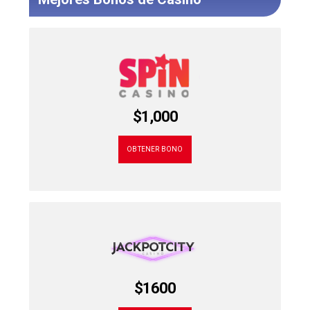
$1,000
OBTENER BONO
$1600