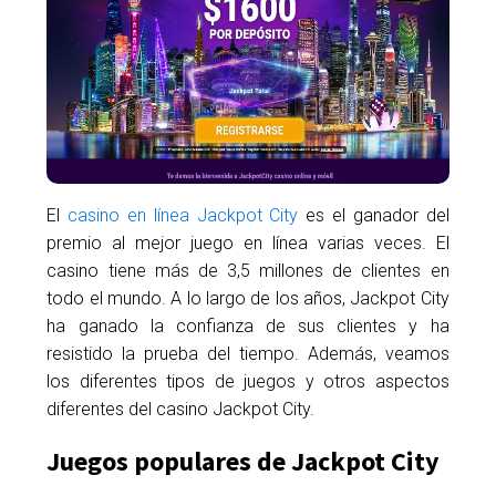
El
casino en línea Jackpot City
es el ganador del
premio al mejor juego en línea varias veces. El
casino tiene más de 3,5 millones de clientes en
todo el mundo. A lo largo de los años, Jackpot City
ha ganado la confianza de sus clientes y ha
resistido la prueba del tiempo. Además, veamos
los diferentes tipos de juegos y otros aspectos
diferentes del casino Jackpot City.
Juegos populares de Jackpot City