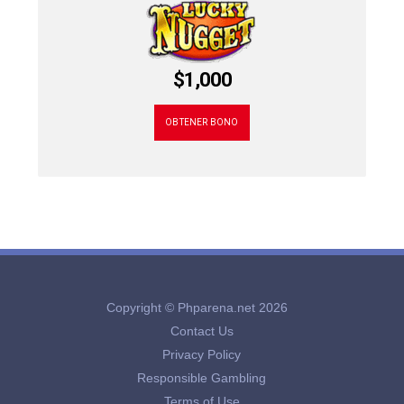
$1,000
OBTENER BONO
Copyright ©
Phparena.net
2026
Contact Us
Privacy Policy
Responsible Gambling
Terms of Use