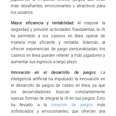
más desafiantes, emocionantes y atractivos para
los usuarios.
Mayor eficiencia y rentabilidad:
Al mejorar la
seguridad y prevenir actividades fraudulentas, la IA
ha permitido a los casinos en línea operar de
manera más eficiente y rentable. Además, al
ofrecer experiencias de juego personalizadas, los
casinos en línea pueden retener a más jugadores y
aumentar sus ingresos a largo plazo.
Innovación en el desarrollo de juegos:
La
inteligencia artificial ha impulsado la innovación en
el desarrollo de juegos de casino en línea, ya que
los desarrolladores buscan constantemente
nuevas formas de integrar la IA en sus juegos. Esto
ha llevado a la
creación de juegos
más
sofisticados y emocionantes, que ofrecen una