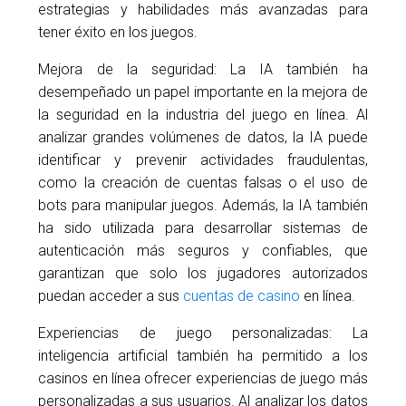
estrategias y habilidades más avanzadas para
tener éxito en los juegos.
Mejora de la seguridad: La IA también ha
desempeñado un papel importante en la mejora de
la seguridad en la industria del juego en línea. Al
analizar grandes volúmenes de datos, la IA puede
identificar y prevenir actividades fraudulentas,
como la creación de cuentas falsas o el uso de
bots para manipular juegos. Además, la IA también
ha sido utilizada para desarrollar sistemas de
autenticación más seguros y confiables, que
garantizan que solo los jugadores autorizados
puedan acceder a sus
cuentas de casino
en línea.
Experiencias de juego personalizadas: La
inteligencia artificial también ha permitido a los
casinos en línea ofrecer experiencias de juego más
personalizadas a sus usuarios. Al analizar los datos