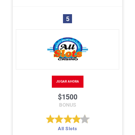
5
JUGAR AHORA
$1500
BONUS
All Slots