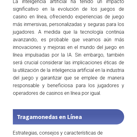
La inteligencia artificial ha tenido un impacto
significativo en la evolución de los juegos de
casino en línea, ofreciendo experiencias de juego
más inmersivas, personalizadas y seguras para los
jugadores. A medida que la tecnología continúa
avanzando, es probable que veamos aún más
innovaciones y mejoras en el mundo del juego en
línea impulsadas por la IA. Sin embargo, también
será crucial considerar las implicaciones éticas de
la utilización de la inteligencia artificial en la industria
del juego y garantizar que se emplee de manera
responsable y beneficiosa para los jugadores y
operadores de casinos en línea por igual.
Tragamonedas en Línea
Estrategias, consejos y características de