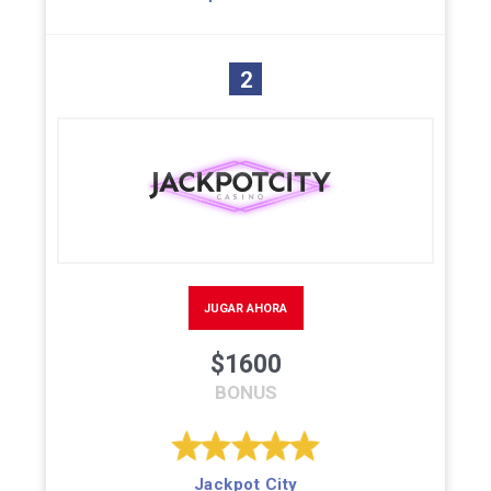
2
JUGAR AHORA
$1600
BONUS
Jackpot City