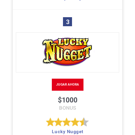
3
JUGAR AHORA
$1000
BONUS
Lucky Nugget