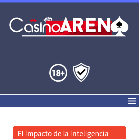
El impacto de la inteligencia