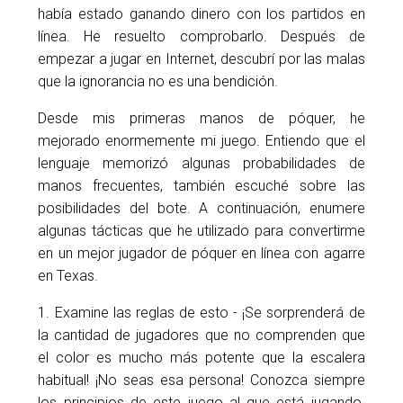
había estado ganando dinero con los partidos en
línea. He resuelto comprobarlo. Después de
empezar a jugar en Internet, descubrí por las malas
que la ignorancia no es una bendición.
Desde mis primeras manos de póquer, he
mejorado enormemente mi juego. Entiendo que el
lenguaje memorizó algunas probabilidades de
manos frecuentes, también escuché sobre las
posibilidades del bote. A continuación, enumere
algunas tácticas que he utilizado para convertirme
en un mejor jugador de póquer en línea con agarre
en Texas.
1. Examine las reglas de esto - ¡Se sorprenderá de
la cantidad de jugadores que no comprenden que
el color es mucho más potente que la escalera
habitual! ¡No seas esa persona! Conozca siempre
los principios de este juego al que está jugando.