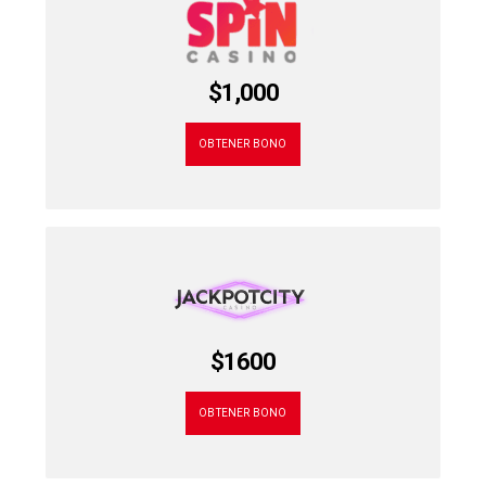
$1,000
OBTENER BONO
$1600
OBTENER BONO