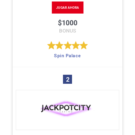
JUGAR AHORA
$1000
BONUS
Spin Palace
2