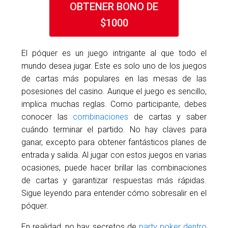
OBTENER BONO DE
$1000
El póquer es un juego intrigante al que todo el
mundo desea jugar. Este es solo uno de los juegos
de cartas más populares en las mesas de las
posesiones del casino. Aunque el juego es sencillo,
implica muchas reglas. Como participante, debes
conocer las
combinaciones
de cartas y saber
cuándo terminar el partido. No hay claves para
ganar, excepto para obtener fantásticos planes de
entrada y salida. Al jugar con estos juegos en varias
ocasiones, puede hacer brillar las combinaciones
de cartas y garantizar respuestas más rápidas.
Sigue leyendo para entender cómo sobresalir en el
póquer.
En realidad, no hay secretos de
party poker dentro