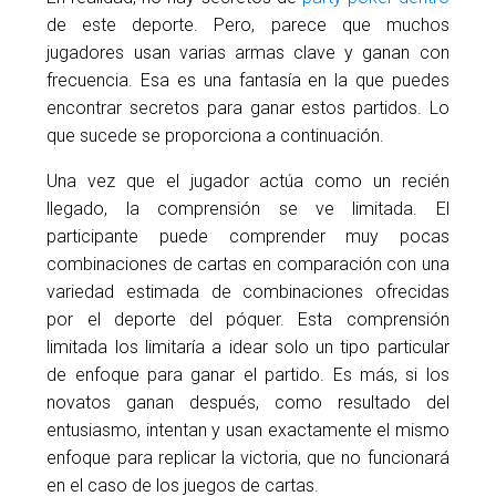
de este deporte. Pero, parece que muchos
jugadores usan varias armas clave y ganan con
frecuencia. Esa es una fantasía en la que puedes
encontrar secretos para ganar estos partidos. Lo
que sucede se proporciona a continuación.
Una vez que el jugador actúa como un recién
llegado, la comprensión se ve limitada. El
participante puede comprender muy pocas
combinaciones de cartas en comparación con una
variedad estimada de combinaciones ofrecidas
por el deporte del póquer. Esta comprensión
limitada los limitaría a idear solo un tipo particular
de enfoque para ganar el partido. Es más, si los
novatos ganan después, como resultado del
entusiasmo, intentan y usan exactamente el mismo
enfoque para replicar la victoria, que no funcionará
en el caso de los juegos de cartas.