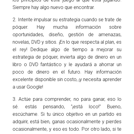
Siempre hay algo nuevo que encontrar.
2. Intente impulsar su estrategia cuando se trate de
póquer. Hay mucha información sobre
oportunidades, diseño, gestión de amenazas,
novelas, DVD y sitios. ¡En lo que respecta al plan, es
el rey! Dedique algo de tiempo a mejorar su
estrategia de póquer, invierta algo de dinero en un
libro o DVD fantástico y le ayudará a ahorrar un
poco de dinero en el futuro. Hay información
excelente disponible sin costo, ¡y necesita aprender
a usar Google!
3. Actúe para comprender, no para ganar, eso lo
sé. estás pensando, "¡está loco!" Bueno,
escúchame. Si tu único objetivo en un partido es
adquirir, está bien, ganas ocasionalmente y pierdes
ocasionalmente, y eso es todo. Por otro lado, si te