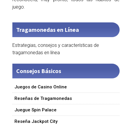
juego.
Tragamonedas en Línea
Estrategias, consejos y características de
tragamonedas en línea
Consejos Básicos
Juegos de Casino Online
Reseñas de Tragamonedas
Juegue Spin Palace
Reseña Jackpot City