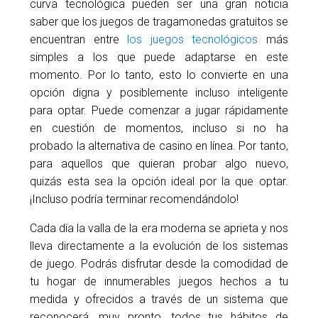
curva tecnológica pueden ser una gran noticia
saber que los juegos de tragamonedas gratuitos se
encuentran entre
los juegos tecnológicos
más
simples a los que puede adaptarse en este
momento. Por lo tanto, esto lo convierte en una
opción digna y posiblemente incluso inteligente
para optar. Puede comenzar a jugar rápidamente
en cuestión de momentos, incluso si no ha
probado la alternativa de casino en línea. Por tanto,
para aquellos que quieran probar algo nuevo,
quizás esta sea la opción ideal por la que optar.
¡Incluso podría terminar recomendándolo!
Cada día la valla de la era moderna se aprieta y nos
lleva directamente a la evolución de los sistemas
de juego. Podrás disfrutar desde la comodidad de
tu hogar de innumerables juegos hechos a tu
medida y ofrecidos a través de un sistema que
reconocerá, muy pronto, todos tus hábitos de