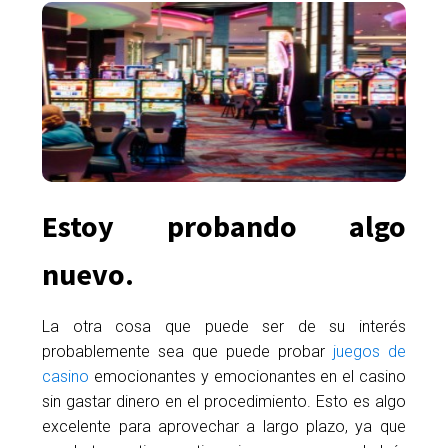
Estoy probando algo
nuevo.
La otra cosa que puede ser de su interés
probablemente sea que puede probar
juegos de
casino
emocionantes y emocionantes en el casino
sin gastar dinero en el procedimiento. Esto es algo
excelente para aprovechar a largo plazo, ya que