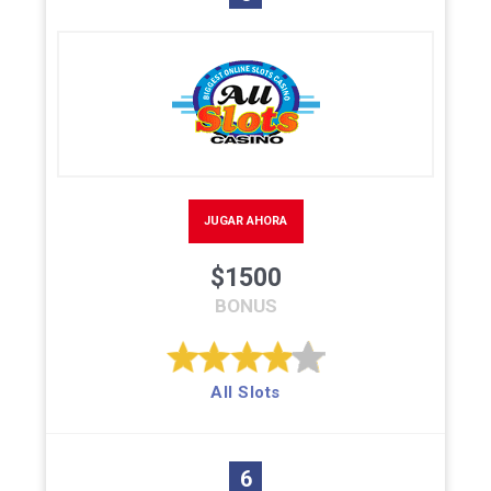
JUGAR AHORA
$1500
BONUS
All Slots
6