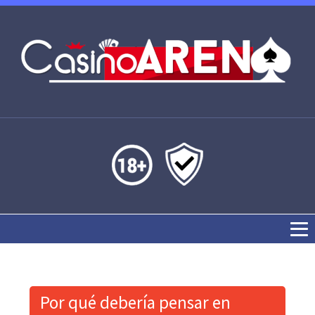
Por qué debería pensar en