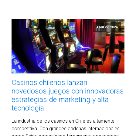
Abril 27, 2024
Casinos chilenos lanzan
novedosos juegos con innovadoras
estrategias de marketing y alta
tecnología
La industria de los casinos en Chile es altamente
competitiva. Con grandes cadenas internacionales