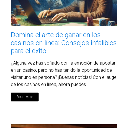
Domina el arte de ganar en los
casinos en línea: Consejos infalibles
para el éxito
¿Alguna vez has soñado con la emoción de apostar
en un casino, pero no has tenido la oportunidad de
visitar uno en persona? ¡Buenas noticias! Con el auge
de los casinos en línea, ahora puedes...
Read More