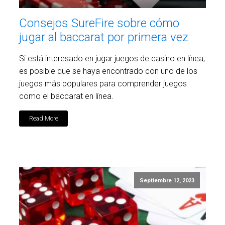
Consejos SureFire sobre cómo
jugar al baccarat por primera vez
Si está interesado en jugar juegos de casino en línea,
es posible que se haya encontrado con uno de los
juegos más populares para comprender juegos
como el baccarat en línea.
Read More
Septiembre 12, 2023