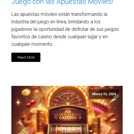
Juego con las Apuestas Móviles!
Las apuestas móviles están transformando la
industria del juego en línea, brindando a los
jugadores la oportunidad de disfrutar de sus juegos
favoritos de casino desde cualquier lugar y en
cualquier momento....
Read More
Marzo 22, 2024