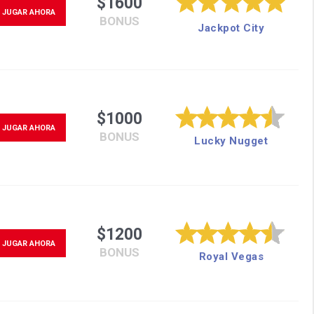
$1600
JUGAR AHORA
BONUS
Jackpot City
$1000
JUGAR AHORA
BONUS
Lucky Nugget
$1200
JUGAR AHORA
BONUS
Royal Vegas