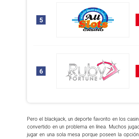
5
6
Pero el blackjack, un deporte favorito en los casin
convertido en un problema en línea. Muchos jug
jugar en una sola mesa porque poseen la opción