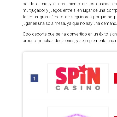
banda ancha y el crecimiento de los casinos en 
multijugador y juegos entre sí en lugar de una comp
tener un gran número de seguidores porque se pu
jugar en una sola mesa, ya que no hay una demanda 
Otro deporte que se ha convertido en un éxito sign
producir muchas decisiones, y se implementa una rut
1