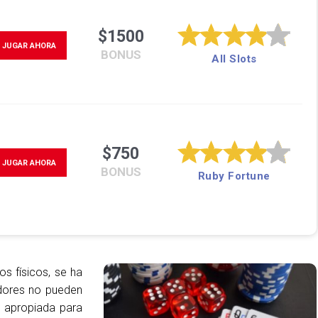
$1500
JUGAR AHORA
BONUS
All Slots
$750
JUGAR AHORA
BONUS
Ruby Fortune
os físicos, se ha
adores no pueden
 apropiada para