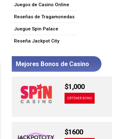
Juegos de Casino Online
Reseñas de Tragamonedas
Juegue Spin Palace
Reseña Jackpot City
Mejores Bonos de Casino
$1,000
OBTENER BONO
$1600