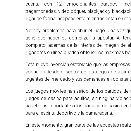
cuenta con 12 emocionantes partidos. Inclu
tragamonedas, video póquer, blackjack y blackjack.
jugar de forma independiente mientras están en mo
No hay problemas para abrir el juego. Una vez qu
tiene que hacer es comenzar a apostar. Al ten
completo, además de la interfaz de imagen de al
jugadores en línea pueden obtener los máximos ben
Esta nueva invención estableció que las empresas 
vocación desde el sector de los juegos de azar en 
urgentes del mercado y sus demandas en constan
Los juegos móviles han salido de los partidos de
juegos de casino para adultos, sin ninguna violac
papel más importante a los partidos de casino en l
para el espíritu deportivo y la camaradería.
En este momento, gran parte de las apuestas realiz