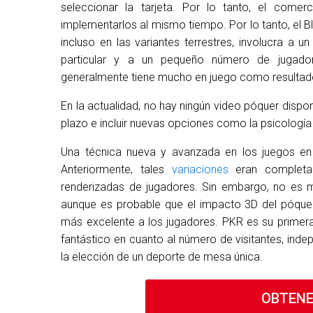
seleccionar la tarjeta. Por lo tanto, el comer
implementarlos al mismo tiempo. Por lo tanto, el Bl
incluso en las variantes terrestres, involucra a 
particular y a un pequeño número de jugador
generalmente tiene mucho en juego como resultad
En la actualidad, no hay ningún video póquer dispo
plazo e incluir nuevas opciones como la psicología
Una técnica nueva y avanzada en los juegos en 
Anteriormente, tales
variaciones
eran completa
renderizadas de jugadores. Sin embargo, no es 
aunque es probable que el impacto 3D del póquer
más excelente a los jugadores. PKR es su primera 
fantástico en cuanto al número de visitantes, inde
la elección de un deporte de mesa única.
OBTENE